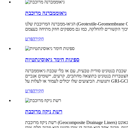
גיאוממברנה מרוכבת
הגיאו-ממברנה המרוכבת שלנו (Geotextile-Geomembrane Composites) עשויה על ידי הדבקת חום של גיא-טקסטיל לא ארוג לגאו-ממברנות. למרוכב יש פונקציות ויתרונות הן של הגיאוטקסטיל והן של
חֲקִירָה
פְּרָט
ספינות חימר גיאוסינתטיות
בנטוניט סודית טבעית, עם או בלי שכבת גיאוממברנה pe, ויריעת
הצטברות בנטוניט כתוצאה מחתכים, קרעים, יישומים אנכיים
חֲקִירָה
פְּרָט
רשת ניקוז מרוכבת
רשת ניקוז מרוכבת (Geocomposite Drainage Liners) היא סוג חדש של חומר גיאוטכני מייבש, אשר נועד להשלים או להחליף חול, אבן וחצץ. הוא מורכב מגאונט HDPE המחובר בחום עם צד אחד או שני