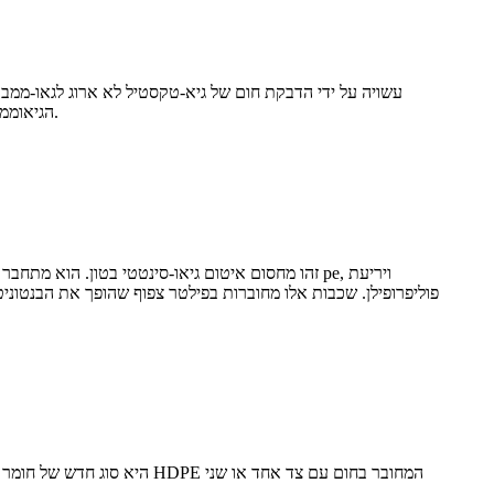
הגיאוממברנה. הגיאוטקסטילים מספקים עמידות מוגברת לנקב, התפשטות קרעים וחיכוך הקשורים להחלקה, כמו גם מספקים חוזק מתיחה בעצמם.
זהו מחסום איטום גיאו-סינטטי בטון. הוא מתחבר ואו
פוליפרופילן. שכבות אלו מחוברות בפילטר צפוף שהופך את הבנטונ