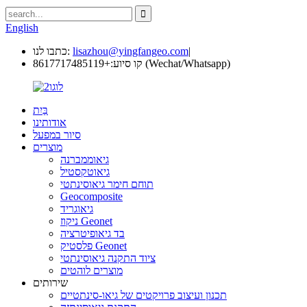
English
|
lisazhou@yingfangeo.com
כתבו לנו:
+8617717485119 (Wechat/Whatsapp)
קו סיוע:
בַּיִת
אודותינו
סיור במפעל
מוצרים
גיאוממברנה
גיאוטקסטיל
תוחם חימר גיאוסינתטי
Geocomposite
גיאוגריד
ניקוז Geonet
בד גיאופיטרציה
פלסטיק Geonet
ציוד התקנה גיאוסינתטי
מוצרים לוהטים
שירותים
תכנון ועיצוב פרויקטים של גיאו-סינתטיים