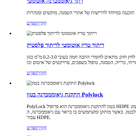
רתך גיאוממברנה אוטומטי
חֲקִירָה
פְּרָט
ריתוך טריז אוטומטי לריתוך פלסטיק
רתך טריז אוטומטי לריתוך פלסטיק מאמצת מבנה טריז חם מתקדם, עם הספק גבוה, מהירות גבוהה וכוח לחץ חזק; מתאים לחומרי התכה חמה בעובי 0.2-3.0 מ"מ כגון PE, PVC, HDPE, EVA, PP. רתך זה
חֲקִירָה
פְּרָט
התקנת גיאוממברנה בטון Polylock
PolyLock בטון להתקנת גיאוממברנה הוא פרופיל HDPE קשיח ועמיד שניתן ליצוק במקום או להחדיר אותו לבטון רטוב, ומותיר את משטח הריתוך חשוף עם השלמת הכנת הבטון. הטבעה של אצבעות עוגן
אוי עם גיאוממברנה, ה-polyLock מספק מחסום יוצא מן הכלל בפני דליפה. זוהי מערכת העיגון המכאנית היעילה והחסכונית ביותר
עבור HDPE.
חֲקִירָה
פְּרָט