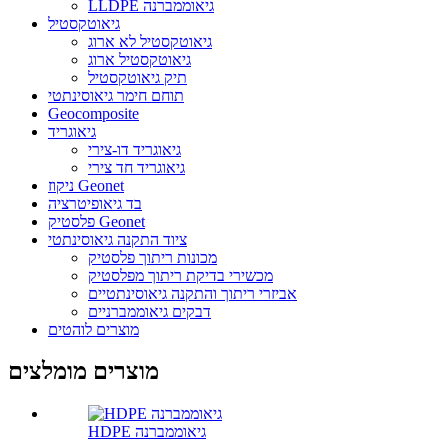
LLDPE גיאוממברנה
גיאוטקסטיל
גיאוטקסטיל לא ארוג
גיאוטקסטיל ארוג
תיק גיאוטקסטיל
תוחם חימר גיאוסינתטי
Geocomposite
גיאוגריד
גיאוגריד דו-צירי
גיאוגריד חד צירי
ניקוז Geonet
בד גיאופיטרציה
פלסטיק Geonet
ציוד התקנה גיאוסינתטי
מכונות ריתוך פלסטיק
מכשירי בדיקת ריתוך מפלסטיק
אביזרי ריתוך והתקנה גיאוסינתטיים
דבקים גיאוממברניים
מוצרים לוהטים
מוצרים מומלצים
HDPE גיאוממברנה