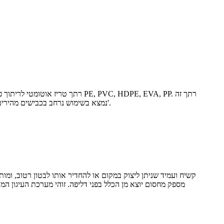
נמצא בשימוש נרחב בכבישים מהירים/רכבת, מנהרות, רכבת תחתית עירונית, חקלאות ימית, שומר מים, נוזל תעשייתי, כרייה, הטמנה, טיפול בשפכים, פרויקטים של איטום וכו'.