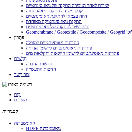
התקנת גיאוסינתזה
שירות לאחר המכירה התקנה של גיאו-סינתטיים
קבלן משנה להתקנת גיאו-סינתזה
חוזה עצמאי להתקנת גיאוסינתטיים
התקנת גיאו-סינתטיקה מאוחדת
חוזה ישיר להתקנה של גיאוסינתטיים
Geomembrane / Geo וכו'.
פִּתָרוֹן
פתרונות גיאוסינתטיים למזבלה
פתרונות גיאוסינתטיים ליישומי אנרגיה
פתרונות גיאוסינתטיים ליישומי חקלאות וחקלאות מים
חֲדָשׁוֹת
חדשות החברה
חדשות התעשייה
צור קשר
בַּיִת
מוצרים
קטגוריות
גיאוממברנה
HDPE גיאוממברנה