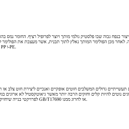
צור בנפח גבוה שבו פלסטיק גולמי מותך ויוצר לפרופיל רציף. החומר נמס בהד
חר מכן הפולימר המותך נאלץ לתוך תבנית, אשר מעצבת את הפולימר לצורה שמתקשה במה
תרמופלסטיים אחרים, במיוחד בעלי ביצועים טובים על חומרי PP ו-PE.
וגים נוטים להיות קלים וחזקים הרבה יותר מאשר גיאוטקסטיל לא ארוגים בג
לפרויקטי בנייה שיחזיקו מעמד לאורך זמן. הביצועים שלו יכולים לעמוד בתקן הלאומי GB/T17690 או לחרוג ממנו.