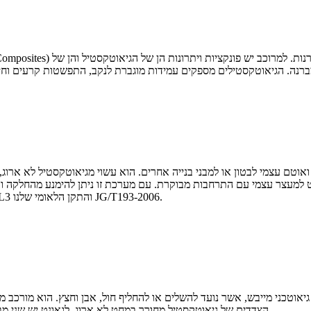
טם עצמי לבטון או למבני בנייה אחרים. הוא עשוי מגיאוטקסטיל לא ארוג, שכבת 
יט למעצר עצמי עם התרחבות מבוקרת. עם מערכת זו ניתן להימנע מהחלקה ו
ותנועות. הביצועים שלו יכולים לעמוד או לעלות על GRI-GCL3 והתקן הלאומי שלנו JG/T193-2006.
הצדדים של גיאוטקסטיל מחורר במחט לא ארוג. לגאונט יש שני מבנים. מבנה אחד הוא מבנה דו-צירי והשני הוא מבנה תלת-צירי.