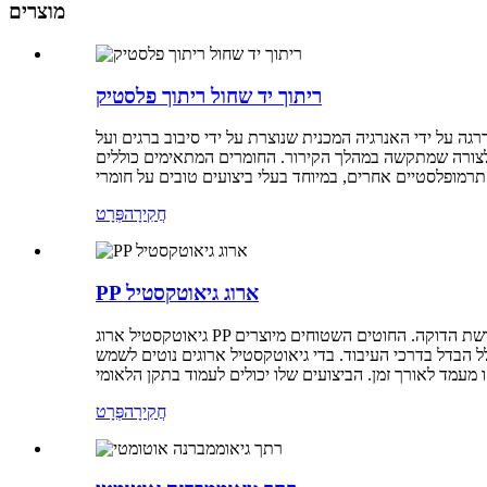
מוצרים
ריתוך יד שחול ריתוך פלסטיק
רגה על ידי האנרגיה המכנית שנוצרת על ידי סיבוב ברגים ועל
לך הקירור. החומרים המתאימים כוללים PP, PE, PVDF, EVA וחומרים
חֲקִירָה
פְּרָט
PP ארוג גיאוטקסטיל
גיאוטקסטיל ארוג PP המסופק שלנו הוא גיאוטקסטיל סרט ארוג מפלסטיק, שנוצר על נולים תעשייתיים גדולים המשלבים חוטים אופקיים ואנכיים ליצירת חוט צלב או רשת הדוקה. החוטים השטוחים מיוצרים
לל הבדל בדרכי העיבוד. בדי גיאוטקסטיל ארוגים נוטים לשמש
חֲקִירָה
פְּרָט